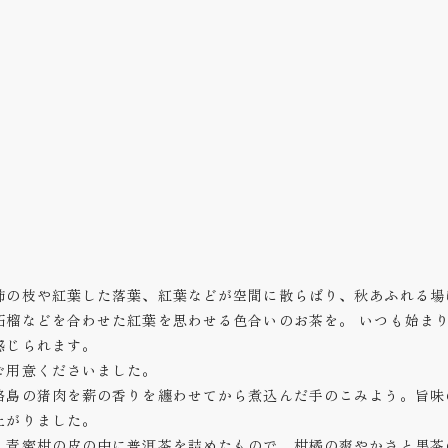
柿の枝や紅葉した落葉、紅葉などが空間に散らばり、秋あふれる場
柘榴などを合わせた紅葉を思わせる色合いのお茶を。 いつも始ま
感じられます。
ご用意くださいました。
路島の猪肉を薪の香りを纏わせてから煮込んだ手のこみよう。旨味
上がりました。
、青蜜柑の皮の中に普洱茶を詰めたもので、柑橘の爽やかさと黒茶