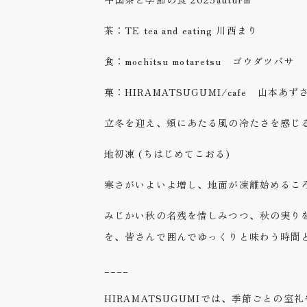
茶：TE tea and eating 川西まり
食：mochitsu motaretsu ゴウダツバサ
菓：HIRAMATSUGUMI/cafe 山本あず
立冬を迎え、頬にあたる風の冷たさを感じる
地初凍 (ちはじめてこおる)
寒さがいよいよ増し、地面が凍離始めるこ
みじかい秋の名残を惜しみつつ、秋の実り
を、皆さんで囲んでゆっくりと味わう時間
____
HIRAMATSUGUMIでは、季節ごと