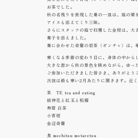
お茶でした。
秋の名残りを表現した菓の一皿は、庭の栗
アイスも添えてくり三昧。
さらにスタッフの庭で収穫した金柑は、大
菓子を添えました。
菓に合わせた奇蘭の岩茶（ガンチャ）は、
寒くなる季節の変わり目に、身体の中から
大きな窓から秋の景色を眺めながら、ゆっ
ご参加いただきました皆さま、ありがとう
次回は最も寒い2月あたりに開きます。近
茶 TE tea and eating
絡神花と紅玉と柘榴
寿眉 白茶
小青柑
金辺奇蘭
食 mochitsu motaretsu