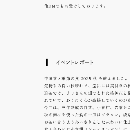
他DMでもお受けしております。
イベントレポート
中国茶と季節の食 2025.秋 を終えました。
気持ちの良い秋晴れで、室礼には実付きの
迎茶では、まりさんの畑でとれた絡神花と
れていて、わくわく心が高揚していくのが
今回は、三年熟成の白茶、小青柑、岩茶を
秋の素材を使った食の一皿はグラタン。淡
お茶に合うようあっさりとした味わいに仕
食と合わせた小青柑（シャオチンガン）は