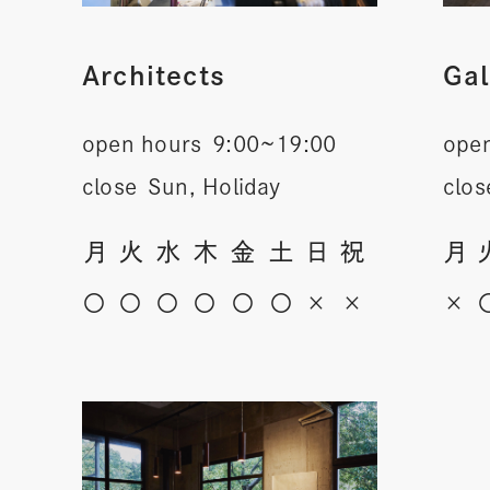
Architects
Gal
open hours
9:00~19:00
ope
close
Sun, Holiday
clos
月
火
水
木
金
土
日
祝
月
〇
〇
〇
〇
〇
〇
×
×
×