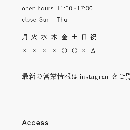
open hours
11:00~17:00
close
Sun - Thu
月
火
水
木
金
土
日
祝
×
×
×
×
〇
〇
×
Δ
最新の営業情報は
instagram
をご
Access