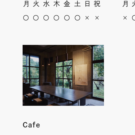
月
火
水
木
金
土
日
祝
月
〇
〇
〇
〇
〇
〇
×
×
×
Cafe