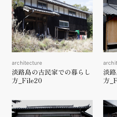
architecture
archi
淡路島の古民家での暮らし
淡路
方_File20
方_F