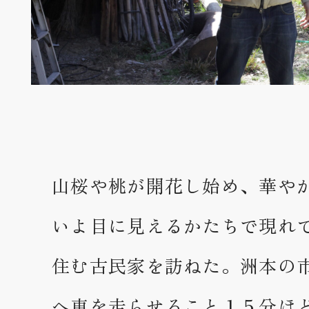
山桜や桃が開花し始め、華や
いよ目に見えるかたちで現れ
住む古民家を訪ねた。洲本の
へ車を走らせること１５分ほ