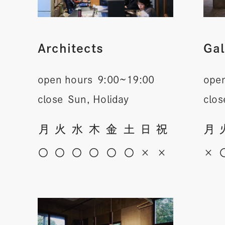
Architects
Gal
open hours
9:00~19:00
ope
close
Sun, Holiday
clos
月
火
水
木
金
土
日
祝
月
〇
〇
〇
〇
〇
〇
×
×
×