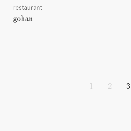
restaurant
gohan
1
2
3