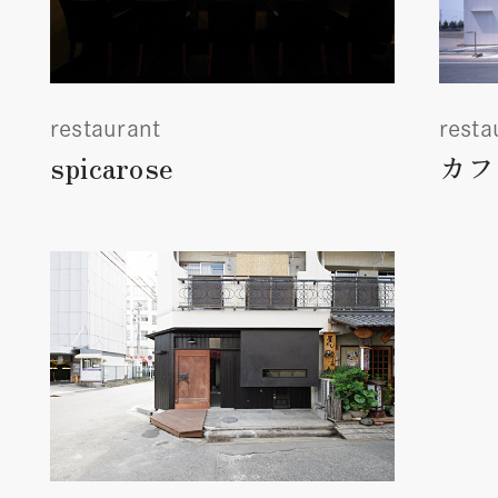
restaurant
resta
spicarose
カフ