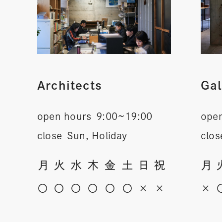
Architects
Gal
open hours
9:00~19:00
ope
close
Sun, Holiday
clos
月
火
水
木
金
土
日
祝
月
〇
〇
〇
〇
〇
〇
×
×
×