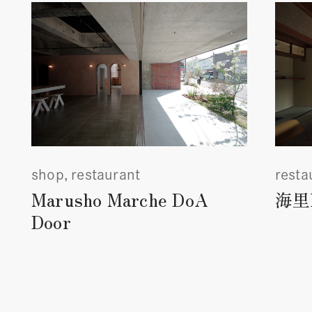
shop
restaurant
resta
Marusho Marche DoA
海里k
Door