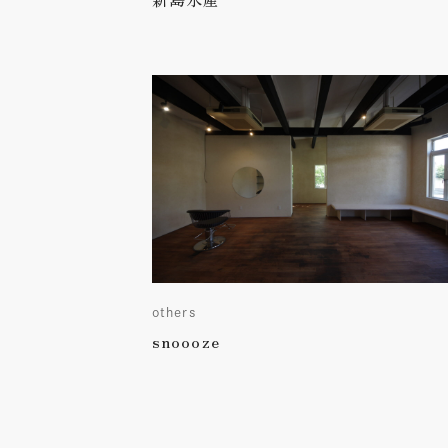
others
snoooze