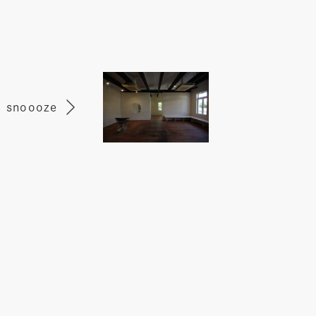
snoooze