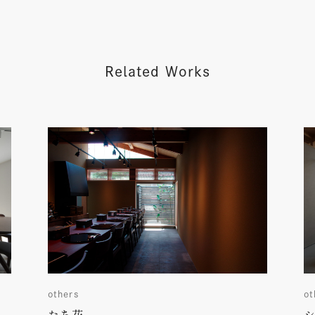
Related Works
others
ot
たち花