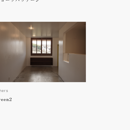
hers
reen2