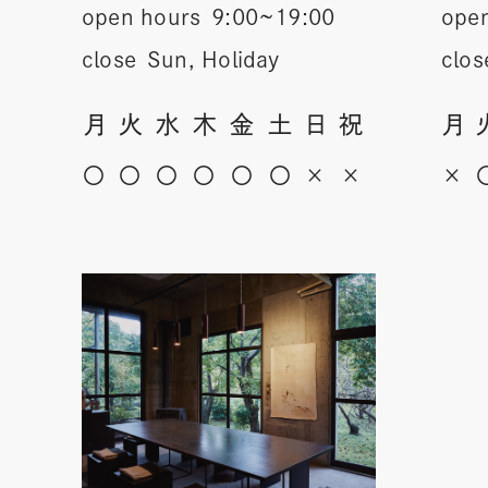
open hours
9:00~19:00
ope
close
Sun, Holiday
clos
月
火
水
木
金
土
日
祝
月
〇
〇
〇
〇
〇
〇
×
×
×