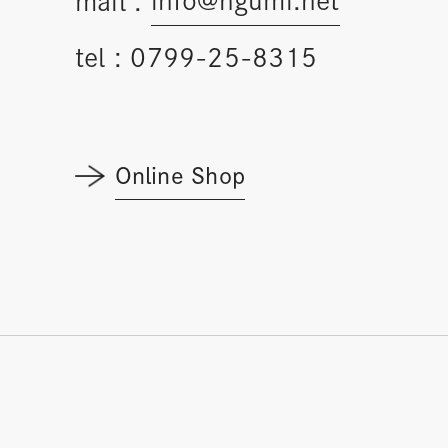
info@hgumi.net
mail :
tel :
0799-25-8315
Online Shop