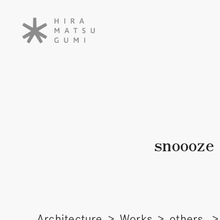
snoooze
Architecture
Works
others