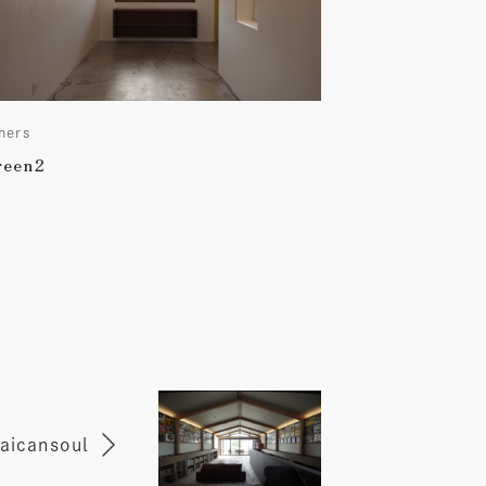
hers
reen2
aicansoul