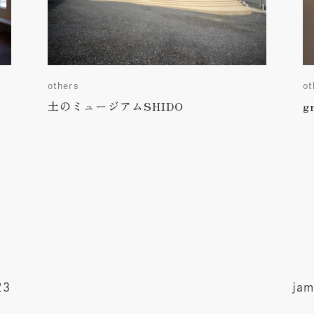
others
ot
土のミュージアムSHIDO
g
3
jam