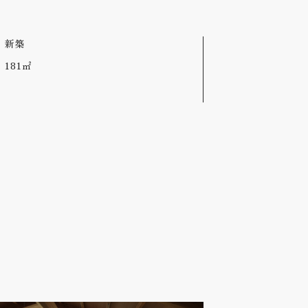
新築
181㎡