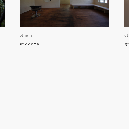
others
ot
snoooze
g