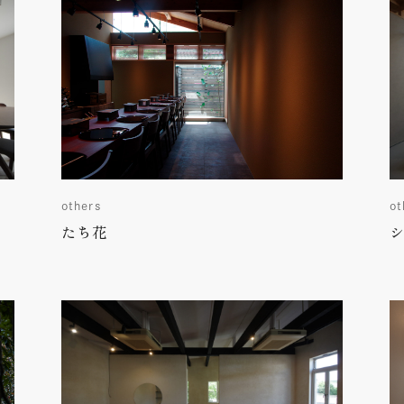
others
ot
たち花