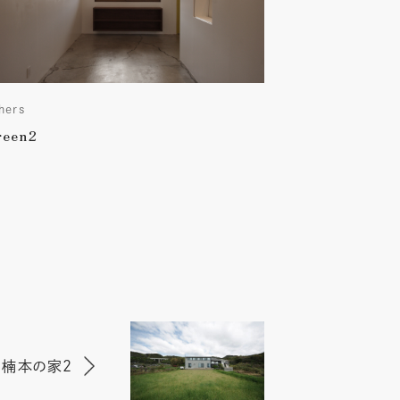
hers
reen2
楠本の家2