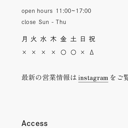
open hours
11:00~17:00
close
Sun - Thu
月
火
水
木
金
土
日
祝
×
×
×
×
〇
〇
×
Δ
最新の営業情報は
instagram
をご
Access