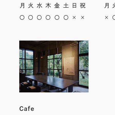
月
火
水
木
金
土
日
祝
月
〇
〇
〇
〇
〇
〇
×
×
×
Cafe