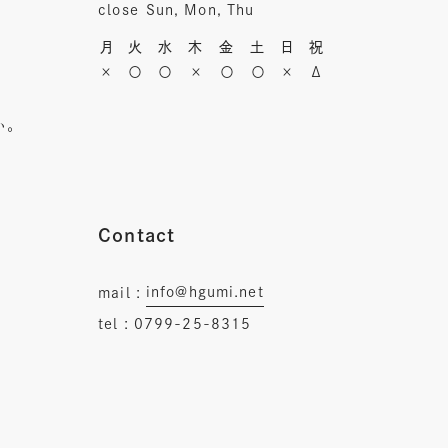
close
Sun, Mon, Thu
月
火
水
木
金
土
日
祝
×
〇
〇
×
〇
〇
×
Δ
い。
Contact
info@hgumi.net
mail :
tel :
0799-25-8315