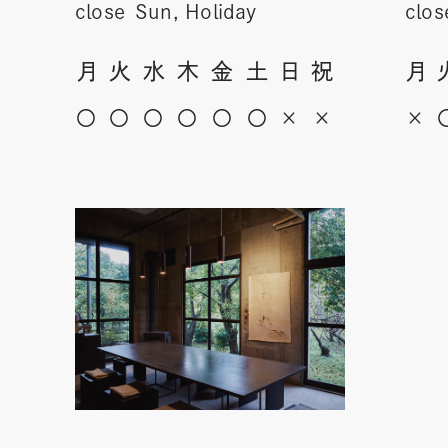
close
Sun, Holiday
clos
月
火
水
木
金
土
日
祝
月
〇
〇
〇
〇
〇
〇
×
×
×