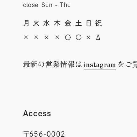
close
Sun - Thu
月
火
水
木
金
土
日
祝
×
×
×
×
〇
〇
×
Δ
最新の営業情報は
instagram
をご
Access
〒656-0002