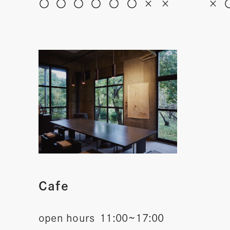
〇
〇
〇
〇
〇
〇
×
×
×
Cafe
open hours
11:00~17:00