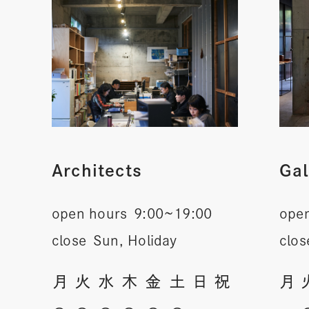
Architects
Gal
open hours
9:00~19:00
ope
close
Sun, Holiday
clos
月
火
水
木
金
土
日
祝
月