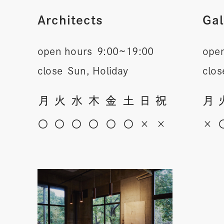
Architects
Gal
open hours
9:00~19:00
ope
close
Sun, Holiday
clos
月
火
水
木
金
土
日
祝
月
〇
〇
〇
〇
〇
〇
×
×
×