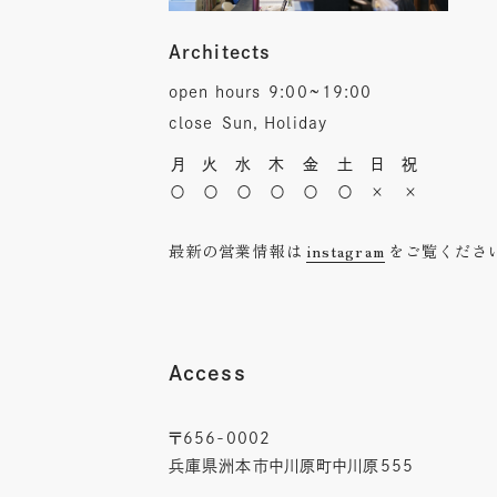
Architects
open hours
9:00~19:00
close
Sun, Holiday
月
火
水
木
金
土
日
祝
〇
〇
〇
〇
〇
〇
×
×
最新の営業情報は
instagram
をご覧くださ
Access
〒656-0002
兵庫県洲本市中川原町中川原555