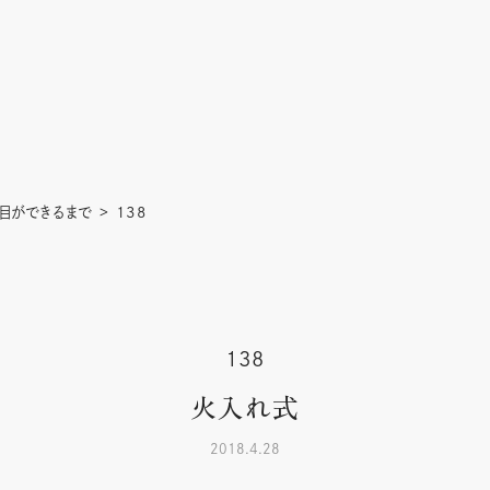
目ができるまで
138
138
火入れ式
2018.4.28