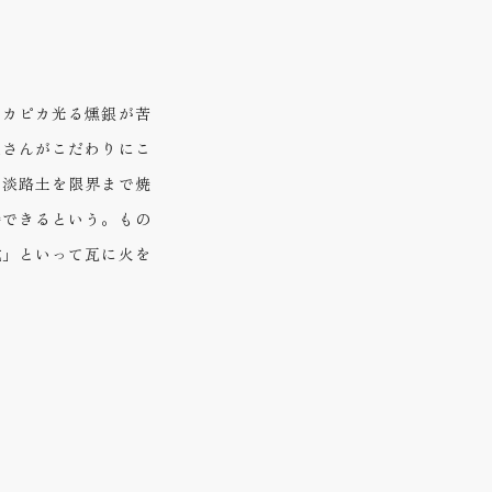
ピカピカ光る燻銀が苦
上さんがこだわりにこ
。淡路土を限界まで焼
待できるという。もの
式」といって瓦に火を