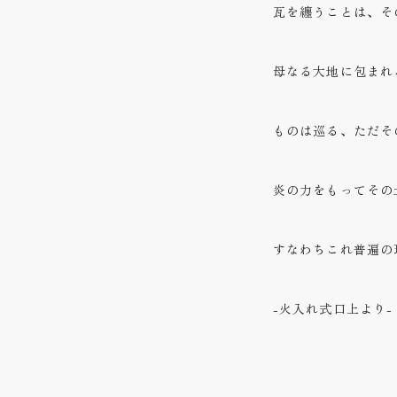
瓦を纏うことは、そ
母なる大地に包まれ
ものは巡る、ただそ
炎の力をもってその
すなわちこれ普遍の
-火入れ式口上より-