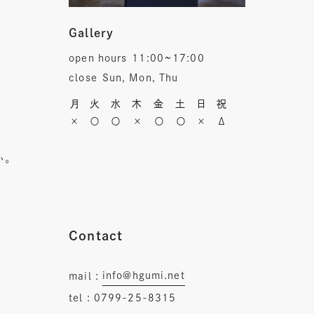
Gallery
open hours
11:00~17:00
close
Sun, Mon, Thu
月
火
水
木
金
土
日
祝
×
〇
〇
×
〇
〇
×
Δ
い。
Contact
info@hgumi.net
mail :
tel :
0799-25-8315