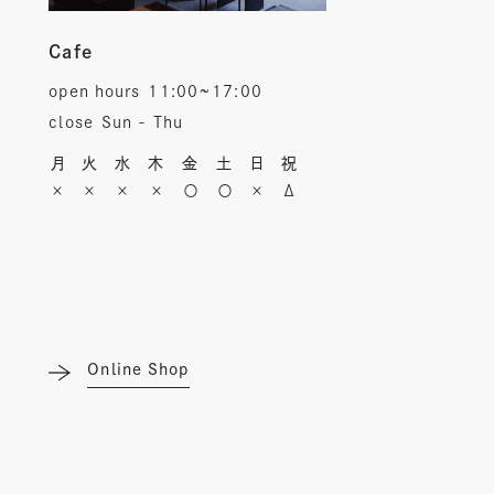
Cafe
open hours
11:00~17:00
close
Sun - Thu
月
火
水
木
金
土
日
祝
×
×
×
×
〇
〇
×
Δ
Online Shop