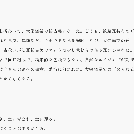
曲折あって、大栄窯業の銀古美になった。どうも、淡路瓦特有の
れた瓦屋、黒燻など、さまざまな瓦を検討したが、大栄窯業の道
、古代いぶし瓦銀古美のマットで少し色むらのある瓦にひかれた
まで同じ組成で、将来的な色飛びもなく、自然なエイジングが期
道上さんの瓦への熱意、愛情に打たれた。大栄窯業では「火入れ
わせてもらえる。
き、土に育まれ、土に還る。
頂くことのありがたみ。