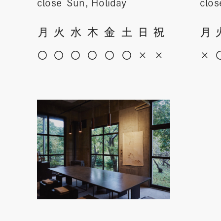
close
Sun, Holiday
clos
月
火
水
木
金
土
日
祝
月
〇
〇
〇
〇
〇
〇
×
×
×