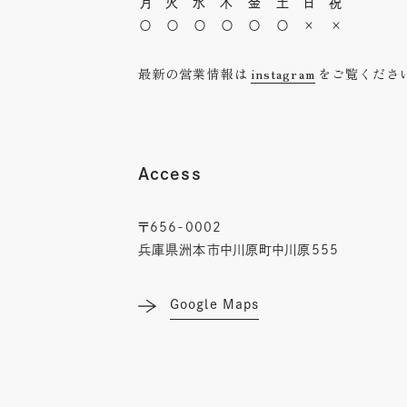
月
火
水
木
金
土
日
祝
〇
〇
〇
〇
〇
〇
×
×
最新の営業情報は
instagram
をご覧くださ
Access
〒656-0002
兵庫県洲本市中川原町中川原555
Google Maps