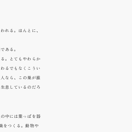
追われる。ほんとに、
様である。
いる。とてもやわらか
教わるでもなくこうい
い人なら、この巣が誰
が生息しているのだろ
虫の中には葉っぱを器
巣をつくる。動物や