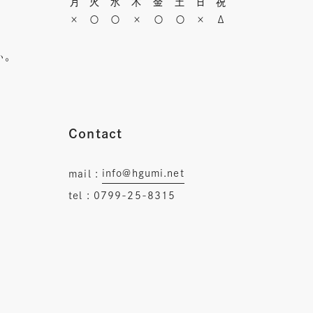
月
火
水
木
金
土
日
祝
×
〇
〇
×
〇
〇
×
Δ
い。
Contact
info@hgumi.net
mail :
tel :
0799-25-8315