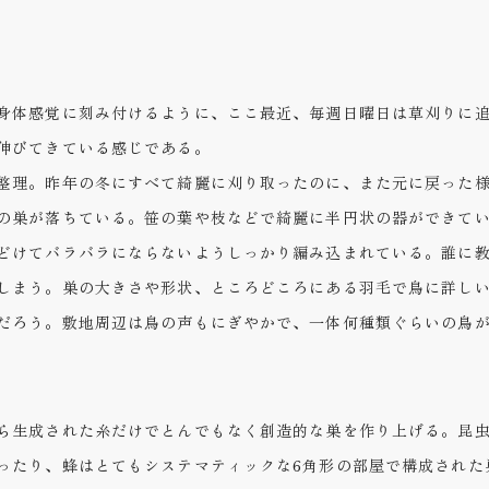
身体感覚に刻み付けるように、ここ最近、毎週日曜日は草刈りに
伸びてきている感じである。
整理。昨年の冬にすべて綺麗に刈り取ったのに、また元に戻った
の巣が落ちている。笹の葉や枝などで綺麗に半円状の器ができて
どけてバラバラにならないようしっかり編み込まれている。誰に
しまう。巣の大きさや形状、ところどころにある羽毛で鳥に詳し
だろう。敷地周辺は鳥の声もにぎやかで、一体何種類ぐらいの鳥
ら生成された糸だけでとんでもなく創造的な巣を作り上げる。昆
ったり、蜂はとてもシステマティックな6角形の部屋で構成された