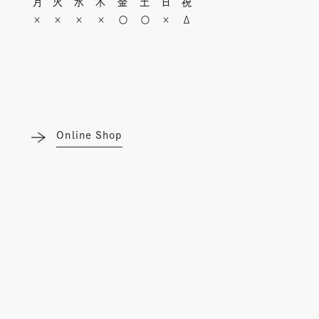
月
火
水
木
金
土
日
祝
×
×
×
×
〇
〇
×
Δ
Online Shop