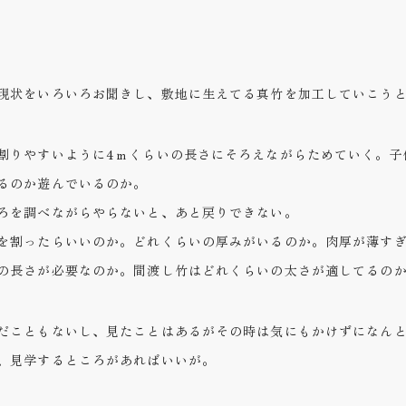
現状をいろいろお聞きし、敷地に生えてる真竹を加工していこう
割りやすいように4ｍくらいの長さにそろえながらためていく。子
るのか遊んでいるのか。
ろを調べながらやらないと、あと戻りできない。
を割ったらいいのか。どれくらいの厚みがいるのか。肉厚が薄す
の長さが必要なのか。間渡し竹はどれくらいの太さが適してるの
だこともないし、見たことはあるがその時は気にもかけずになん
、見学するところがあればいいが。