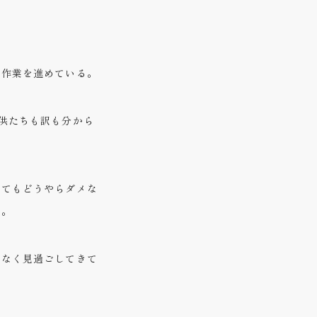
と作業を進めている。
供たちも訳も分から
ぎてもどうやらダメな
か。
となく見過ごしてきて