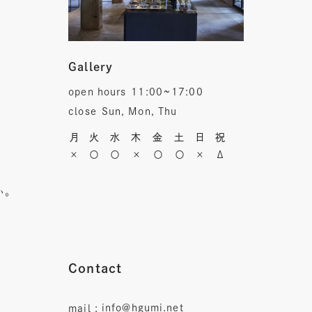
Gallery
open hours
11:00~17:00
close
Sun, Mon, Thu
月
火
水
木
金
土
日
祝
×
〇
〇
×
〇
〇
×
Δ
い。
Contact
info@hgumi.net
mail :