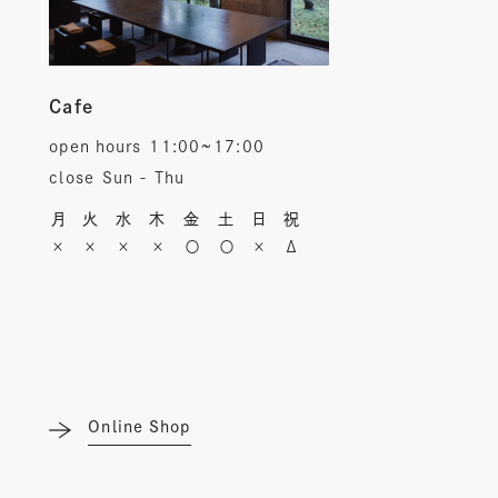
Cafe
open hours
11:00~17:00
close
Sun - Thu
月
火
水
木
金
土
日
祝
×
×
×
×
〇
〇
×
Δ
Online Shop