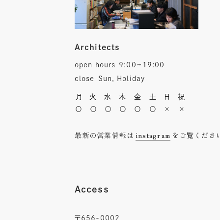
Architects
open hours
9:00~19:00
close
Sun, Holiday
月
火
水
木
金
土
日
祝
〇
〇
〇
〇
〇
〇
×
×
最新の営業情報は
instagram
をご覧くださ
Access
〒656-0002