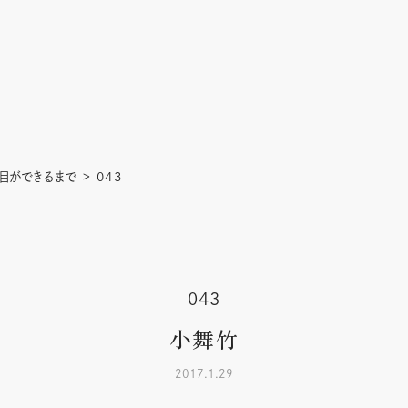
目ができるまで
043
043
小舞竹
2017.1.29