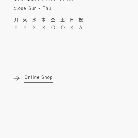
close
Sun - Thu
月
火
水
木
金
土
日
祝
×
×
×
×
〇
〇
×
Δ
Online Shop