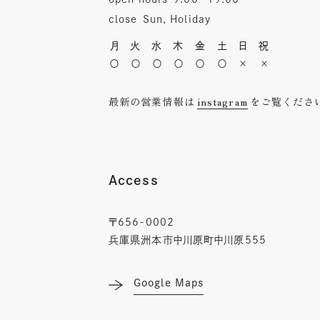
close
Sun, Holiday
月
火
水
木
金
土
日
祝
〇
〇
〇
〇
〇
〇
×
×
最新の営業情報は
instagram
をご覧くださ
Access
〒656-0002
兵庫県洲本市中川原町中川原555
Google Maps