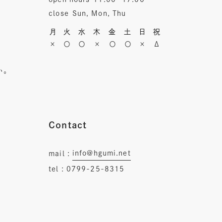
close
Sun, Mon, Thu
月
火
水
木
金
土
日
祝
×
〇
〇
×
〇
〇
×
Δ
い。
Contact
info@hgumi.net
mail :
tel :
0799-25-8315