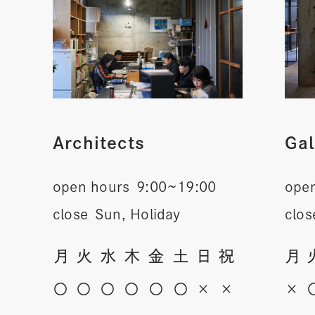
Architects
Gal
open hours
9:00~19:00
ope
close
Sun, Holiday
clos
月
火
水
木
金
土
日
祝
月
〇
〇
〇
〇
〇
〇
×
×
×