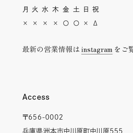
月
火
水
木
金
土
日
祝
×
×
×
×
〇
〇
×
Δ
最新の営業情報は
instagram
をご
Access
〒656-0002
兵庫県洲本市中川原町中川原555