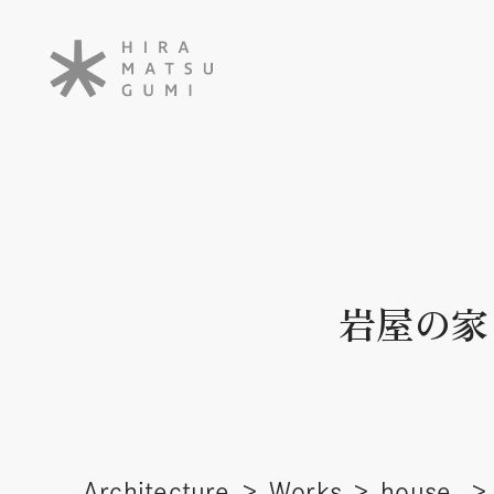
岩屋の家
Architecture
Works
house