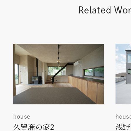
Related Wo
house
hous
久留麻の家2
浅野