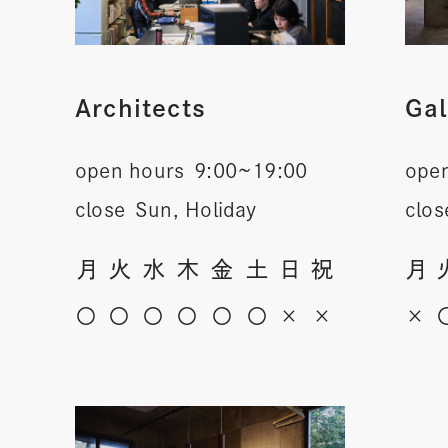
Architects
Gal
open hours
9:00~19:00
ope
close
Sun, Holiday
clos
月
火
水
木
金
土
日
祝
月
〇
〇
〇
〇
〇
〇
×
×
×