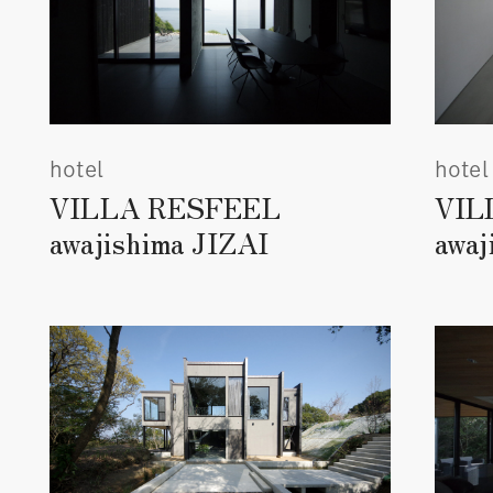
hotel
hotel
VILLA RESFEEL
VIL
awajishima JIZAI
awa