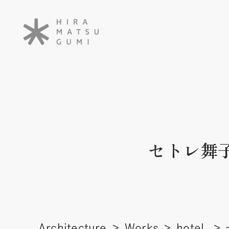
セトレ舞
Architecture
Works
hotel