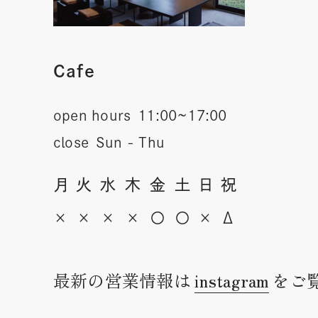
Cafe
open hours
11:00~17:00
close
Sun - Thu
月
火
水
木
金
土
日
祝
×
×
×
×
〇
〇
×
Δ
最新の営業情報は
instagram
をご