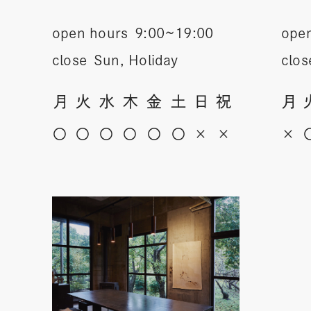
open hours
9:00~19:00
ope
close
Sun, Holiday
clos
月
火
水
木
金
土
日
祝
月
〇
〇
〇
〇
〇
〇
×
×
×